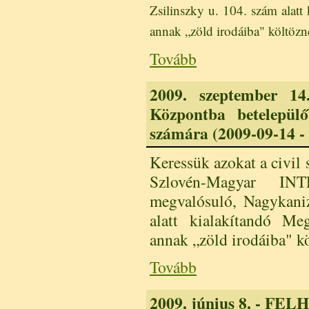
Zsilinszky u. 104. szám alatt
annak „zöld irodáiba" költöz
Tovább
2009. szeptember 14
Központba betelepülő 
számára (2009-09-14 - 
Keressük azokat a civil 
Szlovén-Magyar INT
megvalósuló, Nagykaniz
alatt kialakítandó Me
annak „zöld irodáiba" k
Tovább
2009. június 8. - FELH