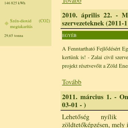
Tovább
146 825 kWh
2010. április 22. - M
Szén-dioxid (CO2)
szervezeteknek (2011-11
megtakarítás
EGYÉB
29,65 tonna
A Fenntartható Fejlődésért Eg
kertünk is! - Zalai civil szer
projekt résztvevőit a Zöld E
Tovább
2011. március 1. - Onl
03-01 - )
Lehetőség nyílik 
zöldtetőképzésen, mely i