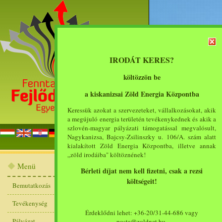
IRODÁT KERES?
költözzön be
a kiskanizsai Zöld Energia Központba
Keressük azokat a szervezeteket, vállalkozásokat, akik
a megújuló energia területén tevékenykednek és akik a
szlovén-magyar pályázati támogatással megvalósult,
főoldal
bemut
Nagykanizsa, Bajcsy-Zsilinszky u. 106/A. szám alatt
kialakított Zöld Energia Központba, illetve annak
„zöld irodáiba" költöznének!
Események
Menü
Bérleti díjat nem kell fizetni, csak a rezsi
költségeit!
1
2
[>]
[>>>]
Bemutatkozás
2012. március 14. 
Tevékenység
Érdeklődni lehet: +36-20/31-44-686 vagy
Központba betelepülő 
Pályázat
posta@zoldnet.hu