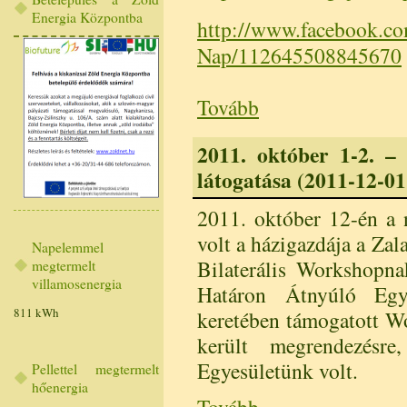
Energia Központba
http://www.facebook.co
Nap/112645508845670
Tovább
2011. október 1-2. – S
látogatása (2011-12-01 
2011. október 12-én a 
volt a házigazdája a Zala
Napelemmel
Bilaterális Workshopna
megtermelt
villamosenergia
Határon Átnyúló Egy
811 kWh
keretében támogatott W
került megrendezésre
Egyesületünk volt.
Pellettel megtermelt
hőenergia