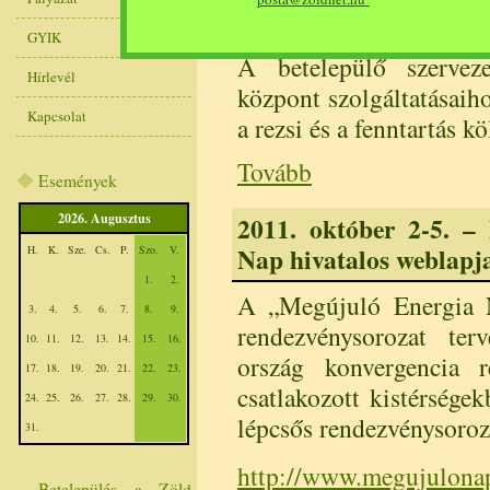
számára (2012-03-14 - 
GYIK
A betelepülő szervez
Hírlevél
központ szolgáltatásaihoz
Kapcsolat
a rezsi és a fenntartás kö
Tovább
Események
2026. Augusztus
2011. október 2-5. –
Nap hivatalos weblapja
H.
K.
Sze.
Cs.
P.
Szo.
V.
1.
2.
A „Megújuló Energia 
3.
4.
5.
6.
7.
8.
9.
rendezvénysorozat ter
10.
11.
12.
13.
14.
15.
16.
ország konvergencia r
17.
18.
19.
20.
21.
22.
23.
csatlakozott kistérség
24.
25.
26.
27.
28.
29.
30.
lépcsős rendezvénysoroz
31.
http://www.megujulona
Betelepülés a Zöld