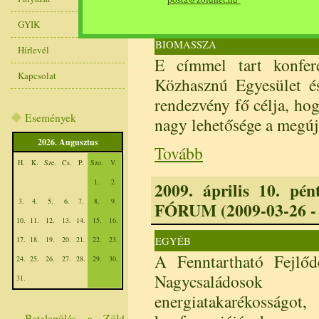
kommunikációja” (2009
GYIK
BIOMASSZA
Hírlevél
E címmel tart konfe
Kapcsolat
Közhasznú Egyesület és
rendezvény fő célja, hog
Események
nagy lehetősége a megúj
2026. Augusztus
Tovább
H.
K.
Sze.
Cs.
P.
Szo.
V.
1.
2.
2009. április 10. p
3.
4.
5.
6.
7.
8.
9.
FÓRUM (2009-03-26 - 
10.
11.
12.
13.
14.
15.
16.
EGYÉB
17.
18.
19.
20.
21.
22.
23.
A Fenntartható Fejlődé
24.
25.
26.
27.
28.
29.
30.
Nagycsaládosok 
31.
energiatakarékosságot,
Betelepülés a Zöld