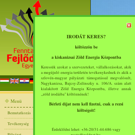
IRODÁT KERES?
költözzön be
a kiskanizsai Zöld Energia Központba
Keressük azokat a szervezeteket, vállalkozásokat, akik
a megújuló energia területén tevékenykednek és akik a
szlovén-magyar pályázati támogatással megvalósult,
főoldal
bemut
Nagykanizsa, Bajcsy-Zsilinszky u. 106/A. szám alatt
kialakított Zöld Energia Központba, illetve annak
„zöld irodáiba" költöznének!
Események
Menü
Bérleti díjat nem kell fizetni, csak a rezsi
költségeit!
[<<<]
[<]
1
2
Bemutatkozás
2009. április 9. „
Tevékenység
Érdeklődni lehet: +36-20/31-44-686 vagy
hatásainak a vi
Pályázat
posta@zoldnet.hu