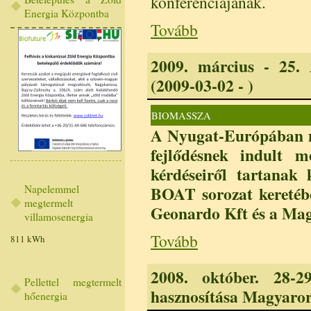
konferenciájának.
Energia Központba
Tovább
2009. március - 25. 
(2009-03-02 - )
BIOMASSZA
A Nyugat-Európában m
fejlődésnek indult m
kérdéseiről tartanak
Napelemmel
BOAT sorozat keretébe
megtermelt
Geonardo Kft és a Magy
villamosenergia
Tovább
811 kWh
2008. október. 28-29
Pellettel megtermelt
hasznosítása Magyaror
hőenergia