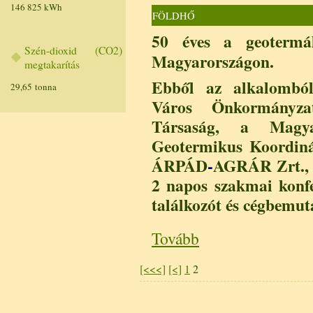
146 825 kWh
FÖLDHŐ
50 éves a geotermáli
Szén-dioxid (CO2)
Magyarországon.
megtakarítás
Ebből az alkalomból
29,65 tonna
Város Önkormányza
Társaság, a Magya
Geotermikus Koordinác
ÁRPÁD
-
AGRÁR
Zrt.
2 napos szakmai konfe
találkozót és cégbemuta
Tovább
[<<<]
[<]
1
2