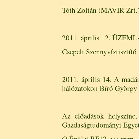
Tóth Zoltán (MAVIR Zrt.
2011. április 12. ÜZE
Csepeli Szennyvíztisztító
2011. április 14. A mad
hálózatokon Bíró György
Az előadások helyszíne,
Gazdaságtudományi Egye
Q Épület BF12-es terem, 