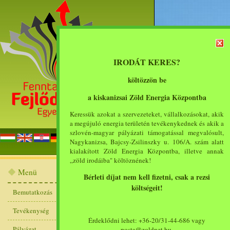
IRODÁT KERES?
költözzön be
a kiskanizsai Zöld Energia Központba
Keressük azokat a szervezeteket, vállalkozásokat, akik
a megújuló energia területén tevékenykednek és akik a
szlovén-magyar pályázati támogatással megvalósult,
főoldal
bemut
Nagykanizsa, Bajcsy-Zsilinszky u. 106/A. szám alatt
kialakított Zöld Energia Központba, illetve annak
„zöld irodáiba" költöznének!
2011. február 16. -
Menü
Bérleti díjat nem kell fizetni, csak a rezsi
tervezett programjai (20
költségeit!
Bemutatkozás
2010/2011-es tanév tavas
Tevékenység
Érdeklődni lehet: +36-20/31-44-686 vagy
Pályázat
posta@zoldnet.hu