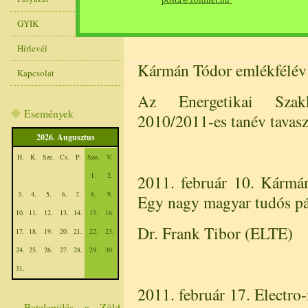
Ajánljuk a programot az 
GYIK
Hírlevél
Kármán Tódor emlékfélév
Kapcsolat
Az Energetikai Szakk
Események
2010/2011-es tanév tavasz
2026. Augusztus
H.
K.
Sze.
Cs.
P.
Szo.
V.
1.
2.
2011. február 10. Kármá
3.
4.
5.
6.
7.
8.
9.
Egy nagy magyar tudós p
10.
11.
12.
13.
14.
15.
16.
Dr. Frank Tibor (ELTE)
17.
18.
19.
20.
21.
22.
23.
24.
25.
26.
27.
28.
29.
30.
31.
2011. február 17. Electro-
Betelepülés a Zöld