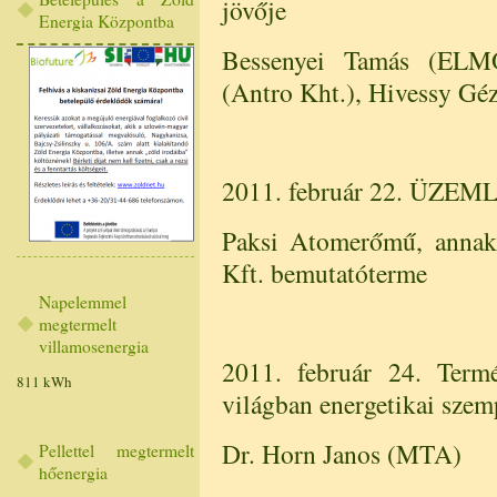
jövője
Energia Központba
Bessenyei Tamás (ELMŐ
(Antro Kht.), Hivessy Géz
2011. február 22. ÜZ
Paksi Atomerőmű, annak
Kft. bemutatóterme
Napelemmel
megtermelt
villamosenergia
2011. február 24. Termé
811 kWh
világban energetikai sze
Dr. Horn Janos (MTA)
Pellettel megtermelt
hőenergia