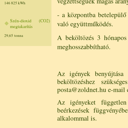
végzettségűek magas arán
146 825 kWh
- a központba betelepülő
Szén-dioxid (CO2)
való együttműködés.
megtakarítás
29,65 tonna
A beköltözés 3 hónapos 
meghosszabbítható.
Az igények benyújtása 
beköltözéshez szüksége
posta@zoldnet.hu e-mail c
Az igényeket független
beérkezések függvényébe
alkalommal is.