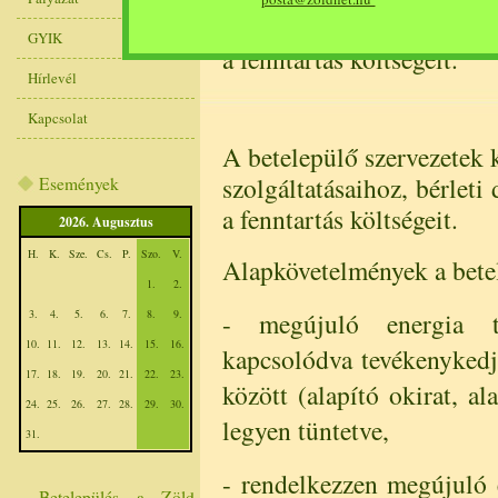
szolgáltatásaihoz, bérleti 
GYIK
a fenntartás költségeit.
Hírlevél
Kapcsolat
A betelepülő szervezetek
szolgáltatásaihoz, bérleti 
Események
a fenntartás költségeit.
2026. Augusztus
H.
K.
Sze.
Cs.
P.
Szo.
V.
Alapkövetelmények a betel
1.
2.
3.
4.
5.
6.
7.
8.
9.
- megújuló energia t
10.
11.
12.
13.
14.
15.
16.
kapcsolódva tevékenykedje
17.
18.
19.
20.
21.
22.
23.
között (alapító okirat, al
24.
25.
26.
27.
28.
29.
30.
legyen tüntetve,
31.
- rendelkezzen megújuló 
Betelepülés a Zöld