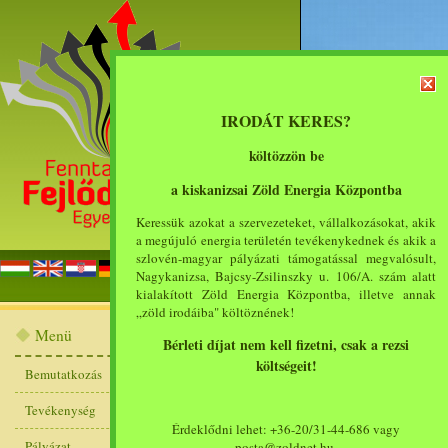
IRODÁT KERES?
költözzön be
a kiskanizsai Zöld Energia Központba
Keressük azokat a szervezeteket, vállalkozásokat, akik
a megújuló energia területén tevékenykednek és akik a
szlovén-magyar pályázati támogatással megvalósult,
főoldal
bemut
Nagykanizsa, Bajcsy-Zsilinszky u. 106/A. szám alatt
kialakított Zöld Energia Központba, illetve annak
„zöld irodáiba" költöznének!
2012. március 14. 
Menü
Bérleti díjat nem kell fizetni, csak a rezsi
Központba betelepülő v
költségeit!
Bemutatkozás
számára (2012-03-14 - )
Tevékenység
Érdeklődni lehet: +36-20/31-44-686 vagy
A betelepülő szervezetek
Pályázat
posta@zoldnet.hu