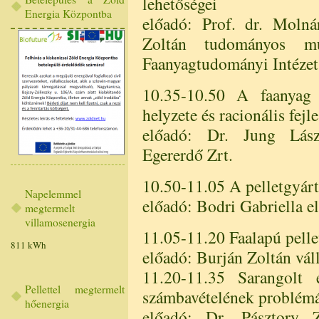
lehetőségei
Energia Központba
előadó: Prof. dr. Molná
Zoltán tudományos mu
Faanyagtudományi Intézet
10.35-10.50 A faanyag e
helyzete és racionális fejl
előadó: Dr. Jung Lászl
Egererdő Zrt.
10.50-11.05 A pelletgyártá
Napelemmel
előadó: Bodri Gabriella e
megtermelt
villamosenergia
11.05-11.20 Faalapú pellet
811 kWh
előadó: Burján Zoltán váll
11.20-11.35 Sarangolt é
Pellettel megtermelt
számbavételének problémá
hőenergia
előadó: Dr. Pásztory 