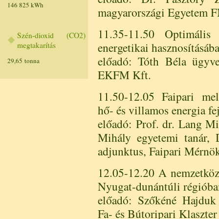
146 825 kWh
magyarországi Egyetem 
11.35-11.50 Optimális
Szén-dioxid (CO2)
energetikai hasznosításáb
megtakarítás
előadó: Tóth Béla ügyve
29,65 tonna
EKFM Kft.
11.50-12.05 Faipari mel
hő- és villamos energia fe
előadó: Prof. dr. Lang Mi
Mihály egyetemi tanár,
adjunktus, Faipari Mérnök
12.05-12.20 A nemzetköz
Nyugat-dunántúli régióba
előadó: Szőkéné Hajduk
Fa- és Bútoripari Klaszter