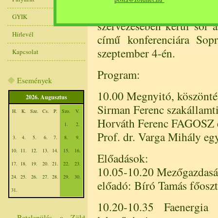
Szövetség és a Panno
GYIK
szervezésében kerül sor 
Hírlevél
című konferenciára So
szeptember 4-én.
Kapcsolat
Program:
Események
10.00 Megnyitó, köszönté
2026. Augusztus
Sirman Ferenc szakállamt
H.
K.
Sze.
Cs.
P.
Szo.
V.
Horváth Ferenc FAGOSZ 
1.
2.
Prof. dr. Varga Mihály eg
3.
4.
5.
6.
7.
8.
9.
10.
11.
12.
13.
14.
15.
16.
Előadások:
17.
18.
19.
20.
21.
22.
23.
10.05-10.20 Mezőgazdaság
24.
25.
26.
27.
28.
29.
30.
előadó: Bíró Tamás főosz
31.
10.20-10.35 Faenergia a
Betelepülés a Zöld