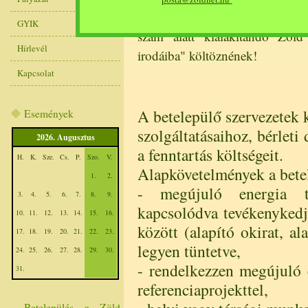
pályázati támogatással megvalós
GYIK
szám alatt kialakítandó Zöld
Hírlevél
irodáiba" költöznének!
Kapcsolat
A betelepülő szervezetek
Események
szolgáltatásaihoz, bérleti 
2026. Augusztus
a fenntartás költségeit.
H.
K.
Sze.
Cs.
P.
Szo.
V.
Alapkövetelmények a betel
1.
2.
- megújuló energia t
3.
4.
5.
6.
7.
8.
9.
kapcsolódva tevékenykedje
10.
11.
12.
13.
14.
15.
16.
között (alapító okirat, al
17.
18.
19.
20.
21.
22.
23.
legyen tüntetve,
24.
25.
26.
27.
28.
29.
30.
- rendelkezzen megújuló 
31.
referenciaprojekttel,
Betelepülés a Zöld