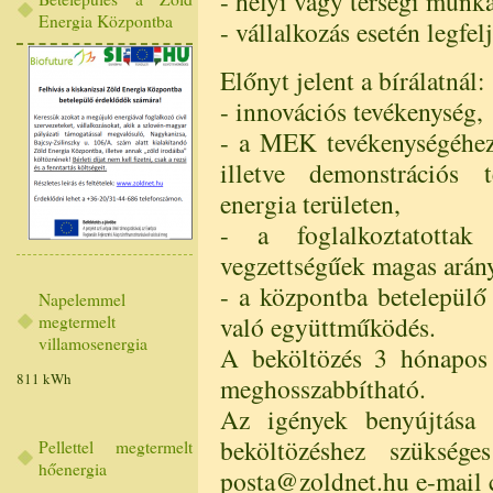
- helyi vagy térségi munka
Energia Központba
- vállalkozás esetén legf
Előnyt jelent a bírálatnál:
- innovációs tevékenység,
- a MEK tevékenységéhez
illetve demonstrációs t
energia területen,
- a foglalkoztatottak
vegzettségűek magas arán
- a központba betelepülő
Napelemmel
való együttműködés.
megtermelt
villamosenergia
A beköltözés 3 hónapos 
811 kWh
meghosszabbítható.
Az igények benyújtása 
beköltözéshez szüksége
Pellettel megtermelt
hőenergia
posta@zoldnet.hu e-mail c