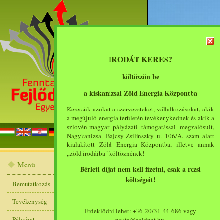
IRODÁT KERES?
költözzön be
a kiskanizsai Zöld Energia Központba
Keressük azokat a szervezeteket, vállalkozásokat, akik
a megújuló energia területén tevékenykednek és akik a
szlovén-magyar pályázati támogatással megvalósult,
főoldal
bemut
Nagykanizsa, Bajcsy-Zsilinszky u. 106/A. szám alatt
kialakított Zöld Energia Központba, illetve annak
„zöld irodáiba" költöznének!
2010. július 31. 
Menü
Bérleti díjat nem kell fizetni, csak a rezsi
Központba betelepülő v
költségeit!
Bemutatkozás
számára (2010-09-01 - )
Tevékenység
Érdeklődni lehet: +36-20/31-44-686 vagy
Keressük azokat a civil szerveze
Pályázat
posta@zoldnet.hu