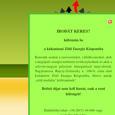
IRODÁT KERES?
költözzön be
a kiskanizsai Zöld Energia Központba
Keressük azokat a szervezeteket, vállalkozásokat, akik
a megújuló energia területén tevékenykednek és akik a
szlovén-magyar pályázati támogatással megvalósult,
Nagykanizsa, Bajcsy-Zsilinszky u. 106/A. szám alatt
kialakított Zöld Energia Központba, illetve annak
„zöld irodáiba" költöznének!
Menü
Bérleti díjat nem kell fizetni, csak a rezsi
költségeit!
Bemutatkozás
Hírlevél
Tevékenység
Érdeklődni lehet: +36-20/31-44-686 vagy
Tájékoztatá
Pályázat
posta@zoldnet.hu