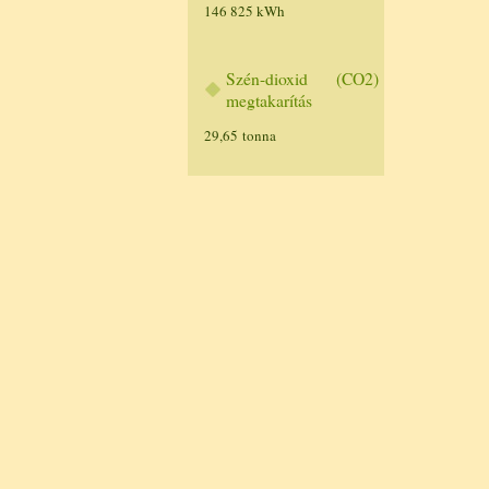
146 825 kWh
Szén-dioxid (CO2)
megtakarítás
29,65 tonna