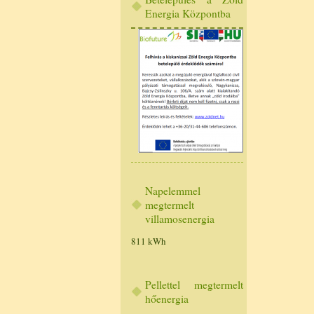
Energia Központba
Napelemmel
megtermelt
villamosenergia
811 kWh
Pellettel megtermelt
hőenergia