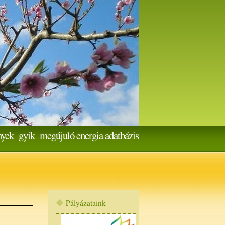
nyek
gyik
megújuló energia adatbázis
Pályázataink