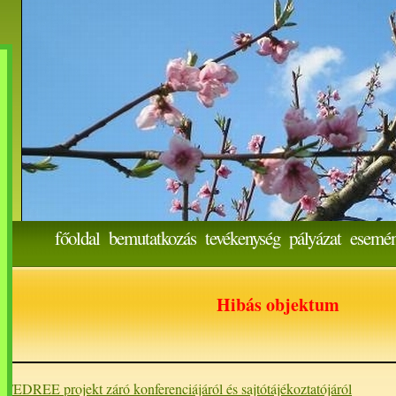
főoldal
bemutatkozás
tevékenység
pályázat
esemé
Hibás objektum
s FEDREE projekt záró konferenciájáról és sajtótájékoztatójáról