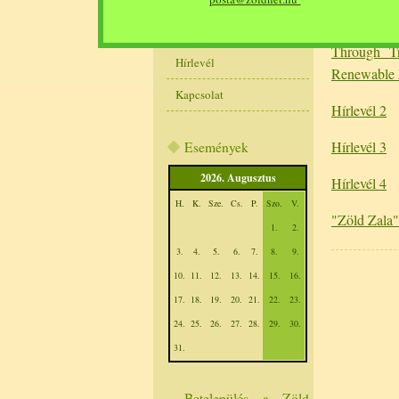
1. Newslett
GYIK
Through T
Hírlevél
Renewable 
Kapcsolat
Hírlevél 2
Hírlevél 3
Események
2026. Augusztus
Hírlevél 4
H.
K.
Sze.
Cs.
P.
Szo.
V.
"Zöld Zala"
1.
2.
3.
4.
5.
6.
7.
8.
9.
10.
11.
12.
13.
14.
15.
16.
17.
18.
19.
20.
21.
22.
23.
24.
25.
26.
27.
28.
29.
30.
31.
Betelepülés a Zöld