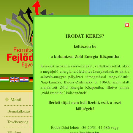
IRODÁT KERES?
költözzön be
a kiskanizsai Zöld Energia Központba
Keressük azokat a szervezeteket, vállalkozásokat, akik
a megújuló energia területén tevékenykednek és akik a
szlovén-magyar pályázati támogatással megvalósult,
főoldal
bemut
Nagykanizsa, Bajcsy-Zsilinszky u. 106/A. szám alatt
kialakított Zöld Energia Központba, illetve annak
„zöld irodáiba" költöznének!
Menü
Bérleti díjat nem kell fizetni, csak a rezsi
költségeit!
Bemutatkozás
Hírlevél
Tevékenység
Érdeklődni lehet: +36-20/31-44-686 vagy
Tájékoztatás FEDREE projekt záró konfe
Pályázat
posta@zoldnet.hu