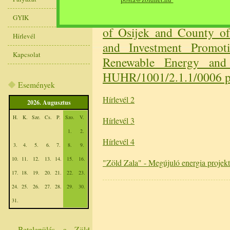
1. Newsletter of Fosteri
GYIK
of Osijek and County o
Hírlevél
and Investment Promot
Kapcsolat
Renewable Energy and
HUHR/1001/2.1.1/0006 p
Események
Hírlevél 2
2026. Augusztus
H.
K.
Sze.
Cs.
P.
Szo.
V.
Hírlevél 3
1.
2.
Hírlevél 4
3.
4.
5.
6.
7.
8.
9.
10.
11.
12.
13.
14.
15.
16.
"Zöld Zala" - Megújuló energia proje
17.
18.
19.
20.
21.
22.
23.
24.
25.
26.
27.
28.
29.
30.
31.
Betelepülés a Zöld