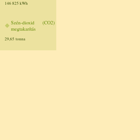
146 825 kWh
Szén-dioxid (CO2)
megtakarítás
29,65 tonna