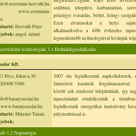
nfo@avermann-horvath.hu
szállítási, telepítési, karbantartási, szer
www.avermann-
pénzügyi (vásárlás, bérlet, lízing) szolgált
hu
Ezen elvárásokat a helyi sajáto
ttartó:
Horváth Péter
alkalmazkodva a több évtizedes tapaszt
nyelvek:
angol, német
legmodernebb technológiával kívánjuk telje
zetvédelmi technológiák 3.1 Hulladékgazdálkodás
olar Kft.
1 Pécs, Jókai u.30
2007 óta foglalkozunk napkollektorok, 
20/400 5300
fatüzelésű kazánok forgalmazásával.
között sok rendszert telepítettünk, így n
nfo@baranyasolar.hu
tapasztalattal rendelkezünk a témában
www.baranyasolar.hu
foglalkozunk energetikai tanúsítvány kész
ttartó:
Münster Tamás
pályázatírással is.
nyelvek:
uló 1.2 Napenergia