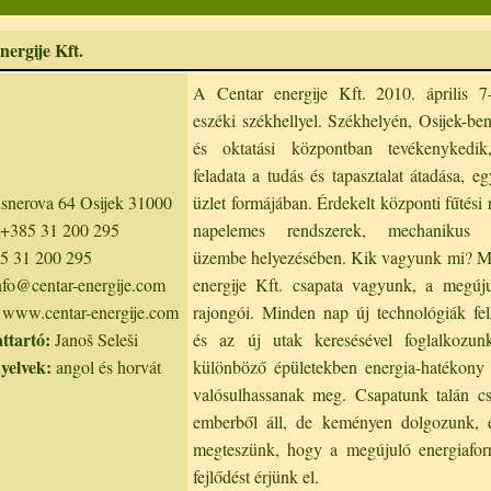
nergije Kft.
A Centar energije Kft. 2010. április 7-
eszéki székhellyel. Székhelyén, Osijek-ben
és oktatási központban tevékenykedi
feladata a tudás és tapasztalat átadása, eg
snerova 64 Osijek 31000
üzlet formájában. Érdekelt központi fűtési 
+385 31 200 295
napelemes rendszerek, mechanikus r
5 31 200 295
üzembe helyezésében. Kik vagyunk mi? Mi
fo@centar-energije.com
energije Kft. csapata vagyunk, a megúju
www.centar-energije.com
rajongói. Minden nap új technológiák fel
ttartó:
Janoš Seleši
és az új utak keresésével foglalkozu
nyelvek:
angol és horvát
különböző épületekben energia-hatékony 
valósulhassanak meg. Csapatunk talán c
emberből áll, de keményen dolgozunk, 
megteszünk, hogy a megújuló energiaforr
fejlődést érjünk el.