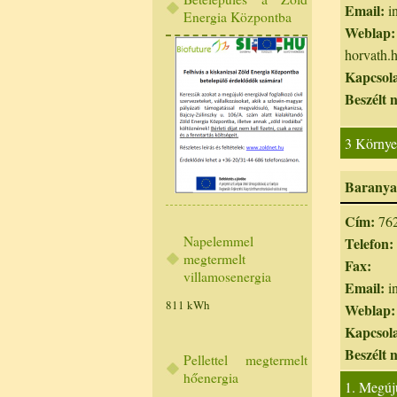
Email:
i
Energia Központba
Weblap:
horvath.
Kapcsola
Beszélt 
3 Környe
Baranyas
Cím:
762
Napelemmel
Telefon:
megtermelt
Fax:
villamosenergia
Email:
i
811 kWh
Weblap:
Kapcsola
Beszélt 
Pellettel megtermelt
hőenergia
1. Megúj