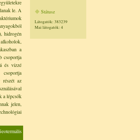
ületekre
lanak le. A
Státusz
ktériumok
Látogatók: 383239
anyagokból
Mai látogatók: 4
), hidrogén
alkoholok,
akaszban a
 csoportja
á és vízzé
csoportja
 részét az
sználásával
k a lépcsők
nak jelen,
echnológiai
Geotermális