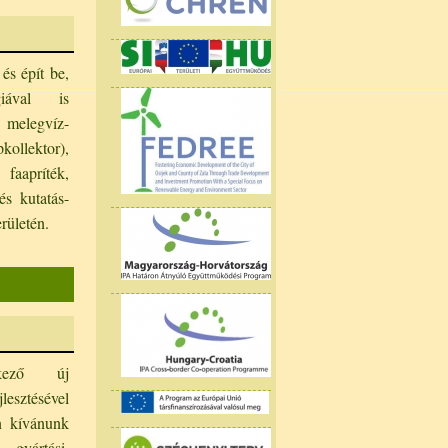
és épít be,
giával is
a melegvíz-
pkollektor),
faapríték,
 és kutatás-
erületén.
tkező új
lesztésével
én kívánunk
, gyártási,