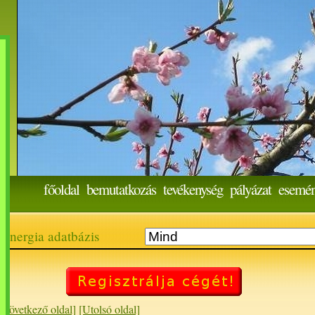
főoldal
bemutatkozás
tevékenység
pályázat
esemé
energia adatbázis
[Következő oldal]
[Utolsó oldal]