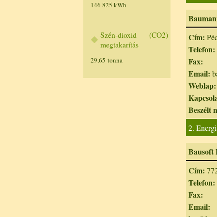
146 825 kWh
Baumann
Szén-dioxid (CO2)
Cím:
Péc
megtakarítás
Telefon:
29,65 tonna
Fax:
Email:
b
Weblap:
Kapcsola
Beszélt 
2. Energi
Bausoft 
Cím:
772
Telefon:
Fax:
Email:
b