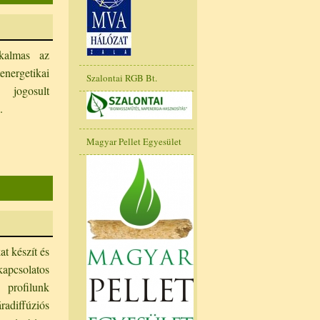
lkalmas az
energetikai
Szalontai RGB Bt.
 jogosult
.
Magyar Pellet Egyesület
t készít és
pcsolatos
rofilunk
adiffúziós