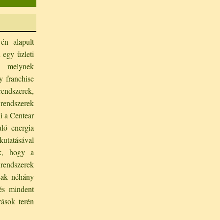
én alapult
 egy üzleti
k, melynek
y franchise
rendszerek,
endszerek
 a Centear
ló energia
kutatásával
nk, hogy a
rendszerek
sak néhány
és mindent
ások terén