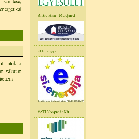
 számítása,
energetikai
Bistra Hisa - Martjanci
SI.Energija
őt látok a
som vákuum
ítettem
VÁTI Nonprofit Kft.