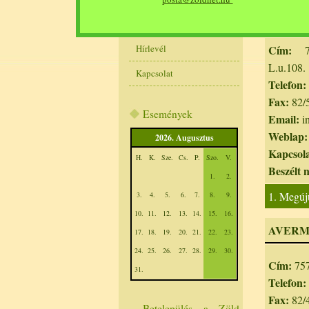
Atád-Tec
GYIK
Hírlevél
Cím:
75
L.u.108.
Kapcsolat
Telefon:
Fax:
82/
Események
Email:
in
Weblap:
2026. Augusztus
Kapcsola
H.
K.
Sze.
Cs.
P.
Szo.
V.
Beszélt 
1.
2.
1. Megúj
3.
4.
5.
6.
7.
8.
9.
10.
11.
12.
13.
14.
15.
16.
AVERM
17.
18.
19.
20.
21.
22.
23.
24.
25.
26.
27.
28.
29.
30.
Cím:
757
31.
Telefon:
Fax:
82/
Betelepülés a Zöld