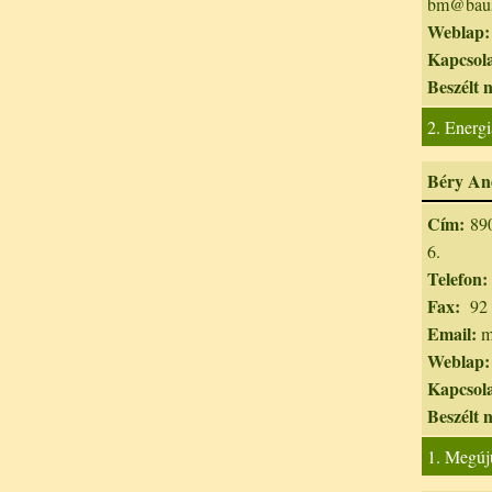
bm@baus
Weblap:
Kapcsola
Beszélt 
2. Energi
Béry And
Cím:
890
6.
Telefon:
Fax:
92 
Email:
m
Weblap:
Kapcsola
Beszélt 
1. Megúj