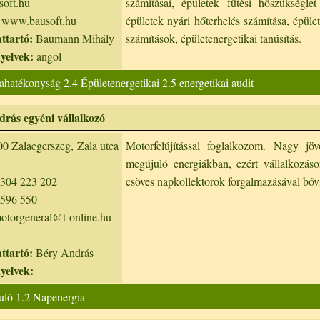
oft.hu
számításai, épületek fűtési hőszükséglet
www.bausoft.hu
épületek nyári hőterhelés számítása, épület
ttartó:
Baumann Mihály
számítások, épületenergetikai tanúsítás.
nyelvek:
angol
ahatékonyság 2.4 Épületenergetikai 2.5 energetikai audit
rás egyéni vállalkozó
0 Zalaegerszeg, Zala utca
Motorfelújítással foglalkozom. Nagy jöv
megújuló energiákban, ezért vállalkozá
304 223 202
csöves napkollektorok forgalmazásával bőv
596 550
otorgeneral@t-online.hu
ttartó:
Béry András
nyelvek:
uló 1.2 Napenergia