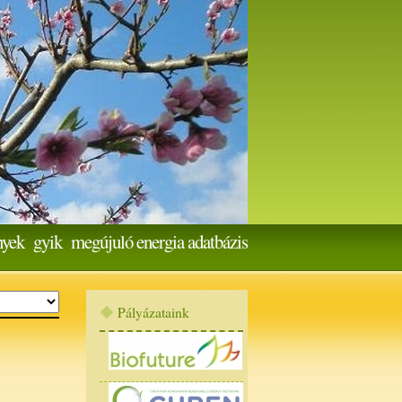
nyek
gyik
megújuló energia adatbázis
Pályázataink