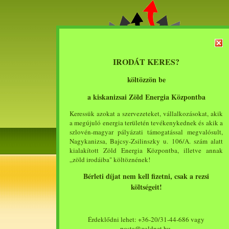
IRODÁT KERES?
költözzön be
a kiskanizsai Zöld Energia Központba
Keressük azokat a szervezeteket, vállalkozásokat, akik
a megújuló energia területén tevékenykednek és akik a
szlovén-magyar pályázati támogatással megvalósult,
Nagykanizsa, Bajcsy-Zsilinszky u. 106/A. szám alatt
kialakított Zöld Energia Központba, illetve annak
„zöld irodáiba" költöznének!
Megújuló 
Menü
Bérleti díjat nem kell fizetni, csak a rezsi
költségeit!
Bemutatkozás
Tevékenység
Érdeklődni lehet: +36-20/31-44-686 vagy
1
2
3
4
5
6
Pályázat
posta@zoldnet.hu