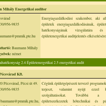
 Mihály Energetikai auditor
svárad
Energiagazdálkodási szakember, aki a
30/956-9835
épületek energiagazdálkodásának, épület
hatékonyságának vizsgálatára és
aumann@pmmik.pte.hu
épületenergetikai auditjelentés elkészítésére
ttartó:
Baumann Mihály
nyelvek:
német
ahatékonyság 2.4 Épületenergetikai 2.5 energetikai audit
Pécsvárad Kft.
0 Pécsvárad, Pécsi út 49.
Cégünk épületgépészeti tervező programoka
30/956-9835
terjeszt, valamint nyújt ezzel ka
szolgáltatásokat. Továbbá a p
aumann@pmmik.pte.hu,
épületszerkezetek hőtechnikai és pár