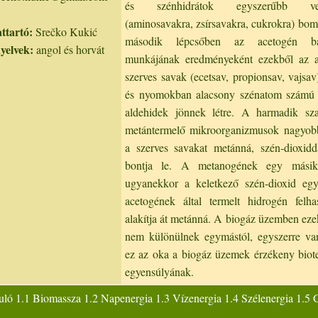
és szénhidrátok egyszerűbb vegy
(aminosavakra, zsírsavakra, cukrokra) bom
ttartó:
Srečko Kukić
második lépcsőben az acetogén ba
nyelvek:
angol és horvát
munkájának eredményeként ezekből az 
szerves savak (ecetsav, propionsav, vajsav
és nyomokban alacsony szénatom számú 
aldehidek jönnek létre. A harmadik sz
metántermelő mikroorganizmusok nagyobb
a szerves savakat metánná, szén-dioxidd
bontja le. A metanogének egy másik 
ugyanekkor a keletkező szén-dioxid egy
acetogének által termelt hidrogén felha
alakítja át metánná. A biogáz üzemben eze
nem különülnek egymástól, egyszerre van
ez az oka a biogáz üzemek érzékeny biot
egyensúlyának.
uló 1.1 Biomassza 1.2 Napenergia 1.3 Vízenergia 1.4 Szélenergia 1.5 