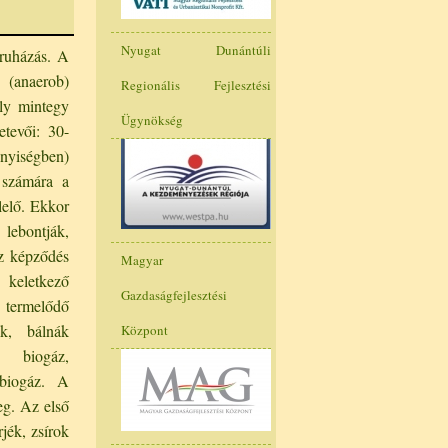
Nyugat Dunántúli
eruházás. A
 (anaerob)
Regionális Fejlesztési
ly mintegy
Ügynökség
tevői: 30-
nyiségben)
 számára a
lelő. Ekkor
 lebontják,
z képződés
Magyar
n keletkező
Gazdaságfejlesztési
termelődő
ek, bálnák
Központ
 biogáz,
 biogáz. A
eg. Az első
jék, zsírok