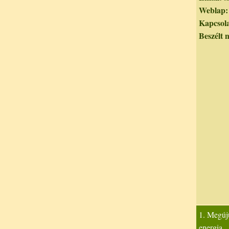
Weblap:
Kapcsola
Beszélt 
1. Megúj
energia