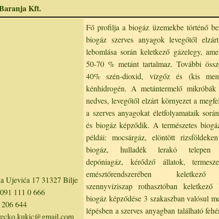
 Baranja Kft.
Fő profilja a biogáz üzemekbe történő b
biogáz szerves anyagok levegőtől elzárt
lebomlása során keletkező gázelegy, ame
50-70 % metánt tartalmaz. További össze
40% szén-dioxid, vízgőz és (kis men
kénhidrogén. A metántermelő mikróbák
nedves, levegőtől elzárt környezet a megfe
a szerves anyagokat életfolyamataik során
és biogáz képződik. A természetes biogá
példái: mocsárgáz, elöntött rizsföldeke
biogáz, hulladék lerakó telepen 
depóniagáz, kérődző állatok, termesz
emésztőrendszerében keletkező
a Ujevića 17 31327 Bilje
szennyvíziszap rothasztóban keletkező
091 111 0 666
biogáz képződése 3 szakaszban valósul m
 206 644
lépésben a szerves anyagban található fehér
recko.kukic@gmail.com