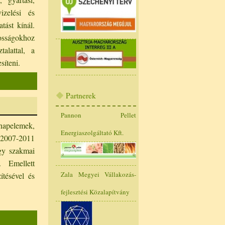
vizelési és
atást kínál.
sságokhoz
alattal, a
síteni.
Partnerek
Pannon Pellet
napelemek,
Energiaszolgáltató Kft.
 2007-2011
agy szakmai
. Emellett
Zala Megyei Vállakozás-
ítésével és
fejlesztési Közalapítvány