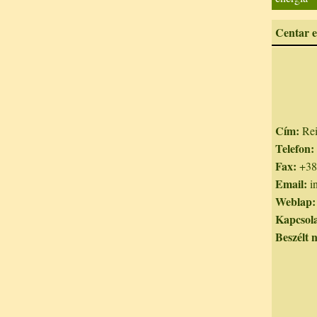
Centar e
Cím:
Rei
Telefon:
Fax:
+38
Email:
in
Weblap:
Kapcsola
Beszélt 