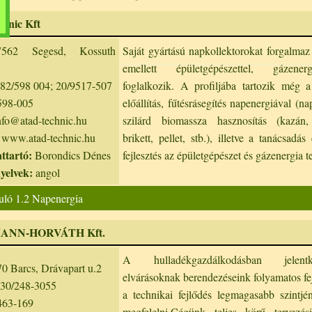
hnic Kft
62 Segesd, Kossuth
Saját gyártású napkollektorokat forgalmaz 
emellett épületgépészettel, gázener
82/598 004; 20/9517-507
foglalkozik. A profiljába tartozik még 
598-005
előállítás, fűtésrásegítés napenergiával (na
fo@atad-technic.hu
szilárd biomassza hasznosítás (kazán, 
www.atad-technic.hu
brikett, pellet, stb.), illetve a tanácsadás
ttartó:
Borondics Dénes
fejlesztés az épületgépészet és gázenergia t
nyelvek:
angol
uló 1.2 Napenergia
ANN-HORVÁTH Kft.
A hulladékgazdálkodásban jelen
0 Barcs, Drávapart u.2
elvárásoknak berendezéseink folyamatos fej
30/248-3055
a technikai fejlődés legmagasabb szintj
463-169
megfelelni.Cégünk teljes körű tervezési