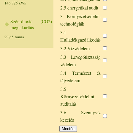
146 825 kWh
2.5 energetikai audit
3 Környezetvédelmi
Szén-dioxid (CO2)
technológiák
megtakarítás
3.1
29,65 tonna
Hulladékgazdálkodás
3.2 Vízvédelem
3.3 Levegőtisztaság
védelem
3.4 Természet és
tájvédelem
3.5
Környezetvédelmi
auditálás
3.6 Szennyvíz
kezelés
Mentés