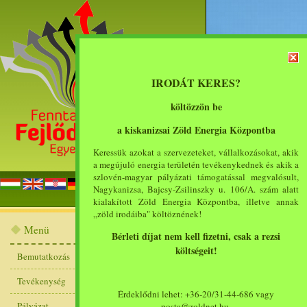
IRODÁT KERES?
költözzön be
a kiskanizsai Zöld Energia Központba
Keressük azokat a szervezeteket, vállalkozásokat, akik
a megújuló energia területén tevékenykednek és akik a
szlovén-magyar pályázati támogatással megvalósult,
főoldal
bemut
Nagykanizsa, Bajcsy-Zsilinszky u. 106/A. szám alatt
kialakított Zöld Energia Központba, illetve annak
„zöld irodáiba" költöznének!
Új cég felvitele
Menü
Bérleti díjat nem kell fizetni, csak a rezsi
költségeit!
Bemutatkozás
Cég név
Tevékenység
Cím
Érdeklődni lehet: +36-20/31-44-686 vagy
Pályázat
posta@zoldnet.hu