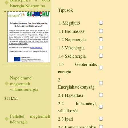
Energia Központba
Típusok
1. Megújuló
1.1 Biomassza
1.2 Napenergia
1.3 Vízenergia
1.4 Szélenergia
1.5 Geotermális
energia
Napelemmel
2.
megtermelt
Energiahatékonyság
villamosenergia
2.1 Háztartási
811 kWh
2.2 Intézményi,
vállalkozói
Pellettel megtermelt
2.3 Ipari
hőenergia
2.4 Épületenergetikai