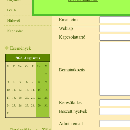
Telefonszám
GYIK
Fax szám
Email cím
Hírlevél
Weblap
Kapcsolat
Kapcsolattartó
Események
2026. Augusztus
H.
K.
Sze.
Cs.
P.
Szo.
V.
Bemutatkozás
1.
2.
3.
4.
5.
6.
7.
8.
9.
10.
11.
12.
13.
14.
15.
16.
17.
18.
19.
20.
21.
22.
23.
Keresőkulcs
24.
25.
26.
27.
28.
29.
30.
Beszélt nyelvek
31.
Admin email
Betelepülés a Zöld