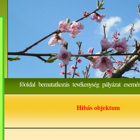
főoldal
bemutatkozás
tevékenység
pályázat
esemé
Hibás objektum