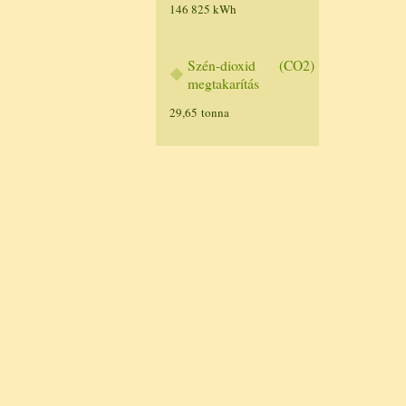
146 825 kWh
Szén-dioxid (CO2)
megtakarítás
29,65 tonna