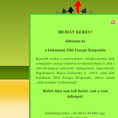
IRODÁT KERES?
költözzön be
a kiskanizsai Zöld Energia Központba
Keressük azokat a szervezeteket, vállalkozásokat, akik
a megújuló energia területén tevékenykednek és akik a
szlovén-magyar pályázati támogatással megvalósult,
Nagykanizsa, Bajcsy-Zsilinszky u. 106/A. szám alatt
kialakított Zöld Energia Központba, illetve annak
„zöld irodáiba" költöznének!
Menü
Bérleti díjat nem kell fizetni, csak a rezsi
költségeit!
Introduction
FQ
Activities
Érdeklődni lehet: +36-20/31-44-686 vagy
Application
posta@zoldnet.hu