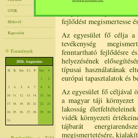
azzal a céllal, hogy a
GYIK
megújuló energiaforrásoka
fejlődést megismertesse és
Hírlevél
Kapcsolat
Az egyesület fő célja a
tevékenység megismer
fenntartható fejlődésre é
Események
helyezésének elősegítés
2026. Augusztus
típusai használatának elt
H.
K.
Sze.
Cs.
P.
Szo.
V.
európai tapasztalatok és be
1.
2.
3.
4.
5.
6.
7.
8.
9.
Az egyesület fő céljával 
10.
11.
12.
13.
14.
15.
16.
a magyar táji környezet
17.
18.
19.
20.
21.
22.
23.
lakosság életfeltételeinek
24.
25.
26.
27.
28.
29.
30.
vidék környezeti értékein
31.
tájbarát energiarendsz
megismertetésére, kialakítá
Betelepülés a Zöld