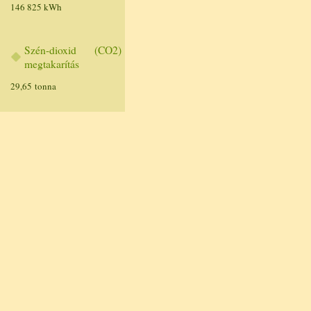
146 825 kWh
Szén-dioxid (CO2)
megtakarítás
29,65 tonna