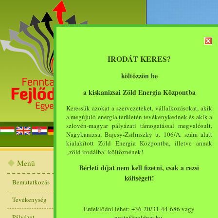
IRODÁT KERES?
költözzön be
a kiskanizsai Zöld Energia Központba
Keressük azokat a szervezeteket, vállalkozásokat, akik
a megújuló energia területén tevékenykednek és akik a
szlovén-magyar pályázati támogatással megvalósult,
főoldal
bemut
Nagykanizsa, Bajcsy-Zsilinszky u. 106/A. szám alatt
kialakított Zöld Energia Központba, illetve annak
„zöld irodáiba" költöznének!
Bemutatkozás
Menü
Bérleti díjat nem kell fizetni, csak a rezsi
költségeit!
Bemutatkozás
Munkatársak
Tevékenység
A Fenntartható Fejlődésé
Érdeklődni lehet: +36-20/31-44-686 vagy
Pályázat
posta@zoldnet.hu