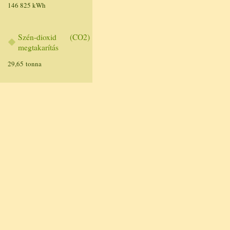
146 825 kWh
Szén-dioxid (CO2)
megtakarítás
29,65 tonna