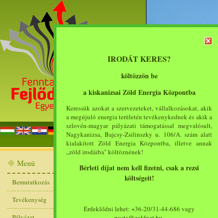
IRODÁT KERES?
költözzön be
a kiskanizsai Zöld Energia Központba
Keressük azokat a szervezeteket, vállalkozásokat, akik
a megújuló energia területén tevékenykednek és akik a
szlovén-magyar pályázati támogatással megvalósult,
főoldal
bemut
Nagykanizsa, Bajcsy-Zsilinszky u. 106/A. szám alatt
kialakított Zöld Energia Központba, illetve annak
„zöld irodáiba" költöznének!
Bemutatkozás
Menü
Bérleti díjat nem kell fizetni, csak a rezsi
költségeit!
Bemutatkozás
Munkatársak
Tevékenység
A Fenntartható Fejlődésé
Érdeklődni lehet: +36-20/31-44-686 vagy
Pályázat
posta@zoldnet.hu