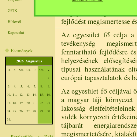
azzal a céllal, hogy a
GYIK
megújuló energiaforrásoka
fejlődést megismertesse és
Hírlevél
Kapcsolat
Az egyesület fő célja a
tevékenység megismer
fenntartható fejlődésre é
Események
helyezésének elősegítés
2026. Augusztus
típusai használatának elt
H.
K.
Sze.
Cs.
P.
Szo.
V.
európai tapasztalatok és be
1.
2.
3.
4.
5.
6.
7.
8.
9.
Az egyesület fő céljával 
10.
11.
12.
13.
14.
15.
16.
a magyar táji környezet
17.
18.
19.
20.
21.
22.
23.
lakosság életfeltételeinek
24.
25.
26.
27.
28.
29.
30.
vidék környezeti értékein
31.
tájbarát energiarendsz
megismertetésére, kialakítá
Betelepülés a Zöld