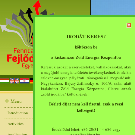
IRODÁT KERES?
költözzön be
a kiskanizsai Zöld Energia Központba
Keressük azokat a szervezeteket, vállalkozásokat, akik
a megújuló energia területén tevékenykednek és akik a
szlovén-magyar pályázati támogatással megvalósult,
main pag
Nagykanizsa, Bajcsy-Zsilinszky u. 106/A. szám alatt
kialakított Zöld Energia Központba, illetve annak
„zöld irodáiba" költöznének!
.
Menü
Bérleti díjat nem kell fizetni, csak a rezsi
költségeit!
Introduction
Activities
Érdeklődni lehet: +36-20/31-44-686 vagy
Application
posta@zoldnet.hu