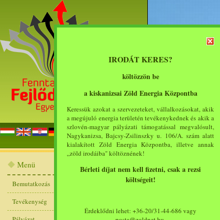
IRODÁT KERES?
költözzön be
a kiskanizsai Zöld Energia Központba
Keressük azokat a szervezeteket, vállalkozásokat, akik
a megújuló energia területén tevékenykednek és akik a
szlovén-magyar pályázati támogatással megvalósult,
főoldal
bemut
Nagykanizsa, Bajcsy-Zsilinszky u. 106/A. szám alatt
kialakított Zöld Energia Központba, illetve annak
„zöld irodáiba" költöznének!
Menü
Bérleti díjat nem kell fizetni, csak a rezsi
költségeit!
Bemutatkozás
Egyéb szolgáltatás
Tevékenység
Érdeklődni lehet: +36-20/31-44-686 vagy
Pellet auditálás, energ
Pályázat
posta@zoldnet.hu