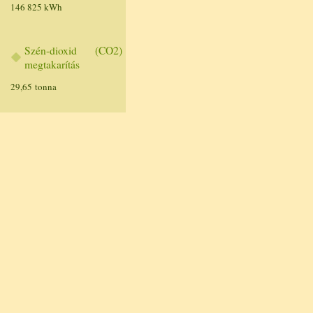
146 825 kWh
Szén-dioxid (CO2)
megtakarítás
29,65 tonna