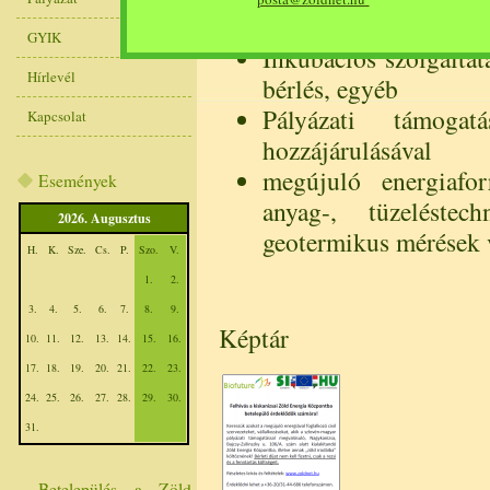
Inkubációs szolgálta
GYIK
Inkubációs szolgáltat
Hírlevél
bérlés, egyéb
Pályázati támogat
Kapcsolat
hozzájárulásával
megújuló energiafor
Események
anyag-, tüzeléstech
2026. Augusztus
geotermikus mérések 
H.
K.
Sze.
Cs.
P.
Szo.
V.
1.
2.
3.
4.
5.
6.
7.
8.
9.
Képtár
10.
11.
12.
13.
14.
15.
16.
17.
18.
19.
20.
21.
22.
23.
24.
25.
26.
27.
28.
29.
30.
31.
Betelepülés a Zöld