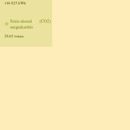
146 825 kWh
Szén-dioxid (CO2)
megtakarítás
29,65 tonna