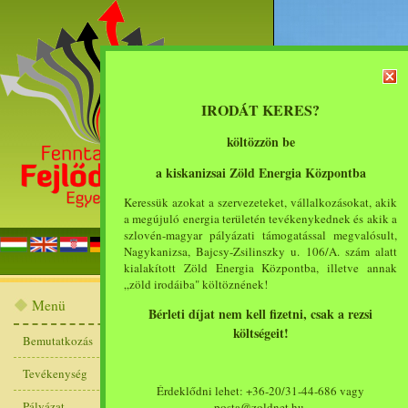
IRODÁT KERES?
költözzön be
a kiskanizsai Zöld Energia Központba
Keressük azokat a szervezeteket, vállalkozásokat, akik
a megújuló energia területén tevékenykednek és akik a
szlovén-magyar pályázati támogatással megvalósult,
főoldal
bemut
Nagykanizsa, Bajcsy-Zsilinszky u. 106/A. szám alatt
kialakított Zöld Energia Központba, illetve annak
„zöld irodáiba" költöznének!
Pályázati tanácsadá
Menü
Bérleti díjat nem kell fizetni, csak a rezsi
költségeit!
Bemutatkozás
Pályázati forráss
Tevékenység
feltérképezése
Érdeklődni lehet: +36-20/31-44-686 vagy
Pályázatfigyelés: ak
Pályázat
posta@zoldnet.hu