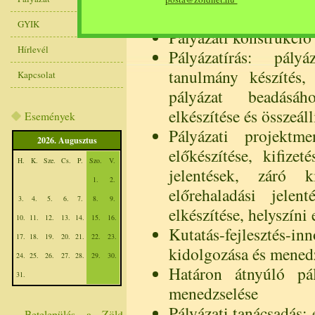
feltérképezés
GYIK
Pályázati konstrukció
Hírlevél
Pályázatírás: pályá
tanulmány készítés, 
Kapcsolat
pályázat beadásá
elkészítése és összeáll
Események
Pályázati projektm
2026. Augusztus
előkészítése, kifizet
H.
K.
Sze.
Cs.
P.
Szo.
V.
jelentések, záró k
1.
2.
előrehaladási jelent
3.
4.
5.
6.
7.
8.
9.
elkészítése, helyszíni
10.
11.
12.
13.
14.
15.
16.
Kutatás-fejlesztés
17.
18.
19.
20.
21.
22.
23.
kidolgozása és mened
24.
25.
26.
27.
28.
29.
30.
Határon átnyúló pá
31.
menedzselése
Pályázati tanácsadás:
Betelepülés a Zöld