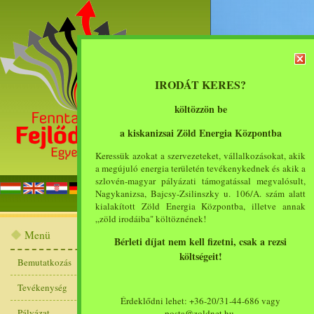
IRODÁT KERES?
költözzön be
a kiskanizsai Zöld Energia Központba
Keressük azokat a szervezeteket, vállalkozásokat, akik
a megújuló energia területén tevékenykednek és akik a
szlovén-magyar pályázati támogatással megvalósult,
főoldal
bemut
Nagykanizsa, Bajcsy-Zsilinszky u. 106/A. szám alatt
kialakított Zöld Energia Központba, illetve annak
„zöld irodáiba" költöznének!
Menü
Bérleti díjat nem kell fizetni, csak a rezsi
költségeit!
Bemutatkozás
Pályázat
Tevékenység
Érdeklődni lehet: +36-20/31-44-686 vagy
Európai Uniós és egyéb nyertes pályáz
Pályázat
posta@zoldnet.hu