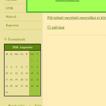
Egyesület által kiírt pályázatok
GYIK
Hírlevél
Pályázható megújuló energetikai és kör
Kapcsolat
Új pályázat
Események
2026. Augusztus
H.
K.
Sze.
Cs.
P.
Szo.
V.
1.
2.
3.
4.
5.
6.
7.
8.
9.
10.
11.
12.
13.
14.
15.
16.
17.
18.
19.
20.
21.
22.
23.
24.
25.
26.
27.
28.
29.
30.
31.
Betelepülés a Zöld