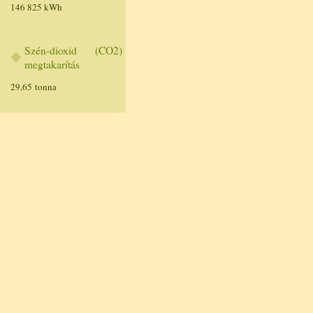
146 825 kWh
Szén-dioxid (CO2)
megtakarítás
29,65 tonna